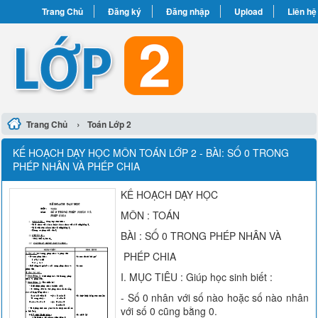
Trang Chủ
Đăng ký
Đăng nhập
Upload
Liên hệ
›
Trang Chủ
Toán Lớp 2
KẾ HOẠCH DẠY HỌC MÔN TOÁN LỚP 2 - BÀI: SỐ 0 TRONG
PHÉP NHÂN VÀ PHÉP CHIA
KẾ HOẠCH DẠY HỌC
MÔN : TOÁN
BÀI : SỐ 0 TRONG PHÉP NHÂN VÀ
PHÉP CHIA
I. MỤC TIÊU : Giúp học sinh biết :
- Số 0 nhân với số nào hoặc số nào nhân
với số 0 cũng bằng 0.