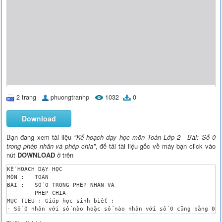
2 trang
phuongtranhp
1032
0
Download
Bạn đang xem tài liệu
"Kế hoạch dạy học môn Toán Lớp 2 - Bài: Số 0
trong phép nhân và phép chia"
, để tải tài liệu gốc về máy bạn click vào
nút
DOWNLOAD
ở trên
KẾ HOẠCH DẠY HỌC

MÔN : 	TOÁN

BÀI : 	SỐ 0 TRONG PHÉP NHÂN VÀ 

	PHÉP CHIA

MỤC TIÊU : Giúp học sinh biết :

- Số 0 nhân với số nào hoặc số nào nhân với số 0 cũng bằng 0.

- Số 0 chia cho số nào khác 0 cũng bằng 0.
