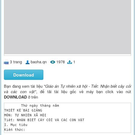
3 trang
baoha.qn
1978
1
Download
Bạn đang xem tài liệu
"Giáo án Tự nhiên xã hội - Tiết: Nhận biết cây cối
và các con vật"
, để tải tài liệu gốc về máy bạn click vào nút
DOWNLOAD
ở trên
	Thứ ngày tháng năm 

THIẾT KẾ BÀI GIẢNG

MÔN: TỰ NHIÊN XÃ HỘI

Tiết: NHẬN BIẾT CÂY CỐI VÀ CÁC CON VẬT

I. Mục tiêu

Kiến thức: 

HS củng cố lại các kiến thức về cây cối, các con vật và nơi số