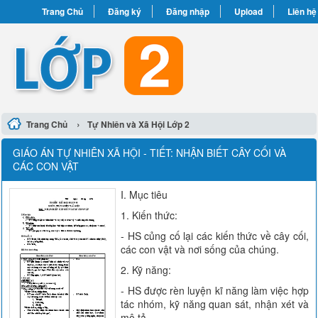
Trang Chủ
Đăng ký
Đăng nhập
Upload
Liên hệ
›
Trang Chủ
Tự Nhiên và Xã Hội Lớp 2
GIÁO ÁN TỰ NHIÊN XÃ HỘI - TIẾT: NHẬN BIẾT CÂY CỐI VÀ
CÁC CON VẬT
I. Mục tiêu
1. Kiến thức:
- HS củng cố lại các kiến thức về cây cối,
các con vật và nơi sống của chúng.
2. Kỹ năng:
- HS được rèn luyện kĩ năng làm việc hợp
tác nhóm, kỹ năng quan sát, nhận xét và
mô tả.