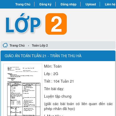
Trang Chủ
Đăng ký
Đăng nhập
Upload
Liên hệ
›
Trang Chủ
Toán Lớp 2
GIÁO ÁN TOÁN TUẦN 21 - TRẦN THỊ THU HÀ
Môn: Toán
Lớp : 2G
Tiết : 104 Tuần 21
Tên bài dạy:
Luyện tập chung
(giải các bài toán có liên quan đến các
phép nhân đã học)