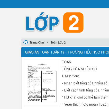
›
Trang Chủ
Toán Lớp 2
GIÁO ÁN TOÁN TUẦN 19 - TRƯỜNG TIỂU HỌC PH
TOÁN
TỔNG CỦA NHIỀU SỐ
I. Mục tiêu:
- Nhận biết tổng của nhiều số.
- Biết cách tính tổng của nhiề
* HS khá, giỏi có thể làm thêm
- Yeâu thích hoïc moân Toaùn