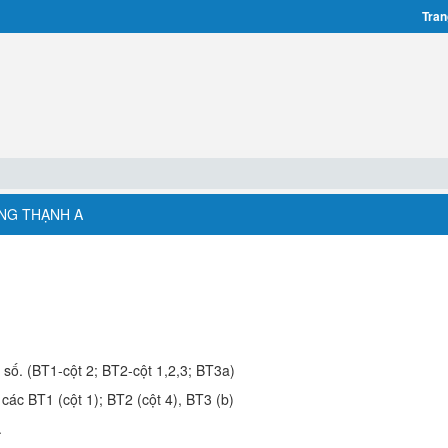
Tran
ONG THẠNH A
u số. (BT1-cột 2; BT2-cột 1,2,3; BT3a)
 các BT1 (cột 1); BT2 (cột 4), BT3 (b)
.