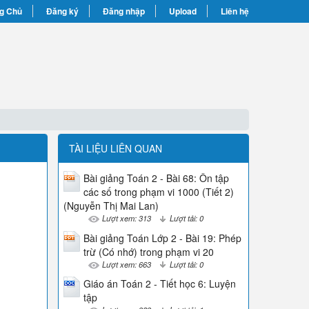
g Chủ
Đăng ký
Đăng nhập
Upload
Liên hệ
TÀI LIỆU LIÊN QUAN
Bài giảng Toán 2 - Bài 68: Ôn tập
các số trong phạm vi 1000 (Tiết 2)
(Nguyễn Thị Mai Lan)
Lượt xem: 313
Lượt tải: 0
Bài giảng Toán Lớp 2 - Bài 19: Phép
trừ (Có nhớ) trong phạm vi 20
Lượt xem: 663
Lượt tải: 0
Giáo án Toán 2 - Tiết học 6: Luyện
tập