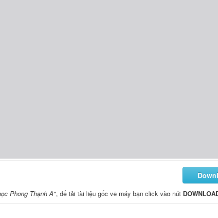
Down
 học Phong Thạnh A"
, để tải tài liệu gốc về máy bạn click vào nút
DOWNLOA