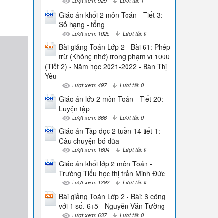
Lượt xem: 929
Lượt tải: 1
Giáo án khối 2 môn Toán - Tiết 3:
Số hạng - tổng
Lượt xem: 1025
Lượt tải: 0
Bài giảng Toán Lớp 2 - Bài 61: Phép
trừ (Không nhớ) trong phạm vi 1000
(Tiết 2) - Năm học 2021-2022 - Bàn Thị
Yêu
Lượt xem: 497
Lượt tải: 0
Giáo án lớp 2 môn Toán - Tiết 20:
Luyện tập
Lượt xem: 866
Lượt tải: 0
Giáo án Tập đọc 2 tuần 14 tiết 1:
Câu chuyện bó đũa
Lượt xem: 1604
Lượt tải: 0
Giáo án khối lớp 2 môn Toán -
Trường Tiểu học thị trấn Minh Đức
Lượt xem: 1292
Lượt tải: 0
Bài giảng Toán Lớp 2 - Bài: 6 cộng
với 1 số. 6+5 - Nguyễn Văn Tường
Lượt xem: 637
Lượt tải: 0