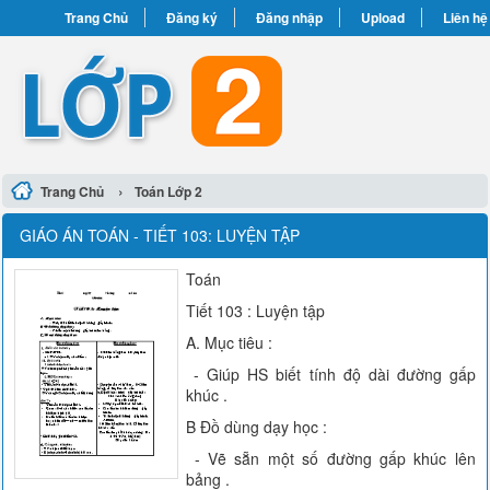
Trang Chủ
Đăng ký
Đăng nhập
Upload
Liên hệ
›
Trang Chủ
Toán Lớp 2
GIÁO ÁN TOÁN - TIẾT 103: LUYỆN TẬP
Toán
Tiết 103 : Luyện tập
A. Mục tiêu :
- Giúp HS biết tính độ dài đường gấp
khúc .
B Đồ dùng dạy học :
- Vẽ sẵn một số đường gấp khúc lên
bảng .