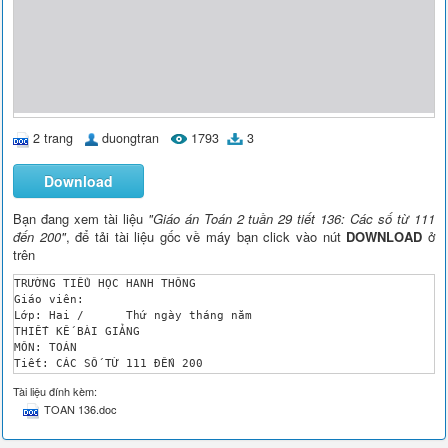
2 trang
duongtran
1793
3
Download
Bạn đang xem tài liệu
"Giáo án Toán 2 tuần 29 tiết 136: Các số từ 111
đến 200"
, để tải tài liệu gốc về máy bạn click vào nút
DOWNLOAD
ở
trên
TRƯỜNG TIỂU HỌC HANH THÔNG

Giáo viên: 

Lớp: Hai /	Thứ ngày tháng năm 

THIẾT KẾ BÀI GIẢNG

MÔN: TOÁN

Tiết: CÁC SỐ TỪ 111 ĐẾN 200

I. Mục tiêu

Tài liệu đính kèm:
Kiến thức: Giúp HS biết:

TOAN 136.doc
Cấu tạo thập phân của các số 111 đến 200 là gồm: các trăm, các
Đọc viết các số từ 111 đến 200.

Kỹ năng: So sánh được các số từ 111 đến 200 và nắm được thứ tự