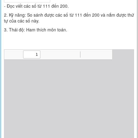
- Đọc viết các số từ 111 đến 200.
2. Kỹ năng: So sánh được các số từ 111 đến 200 và nắm được thứ
tự của các số này.
3. Thái độ: Ham thích môn toán.