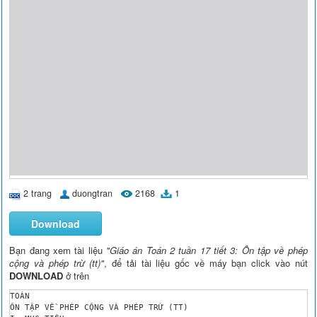
2 trang
duongtran
2168
1
Download
Bạn đang xem tài liệu
"Giáo án Toán 2 tuần 17 tiết 3: Ôn tập về phép
cộng và phép trừ (tt)"
, để tải tài liệu gốc về máy bạn click vào nút
DOWNLOAD
ở trên
TOÁN

ÔN TẬP VỀ PHÉP CỘNG VÀ PHÉP TRỪ (TT)
