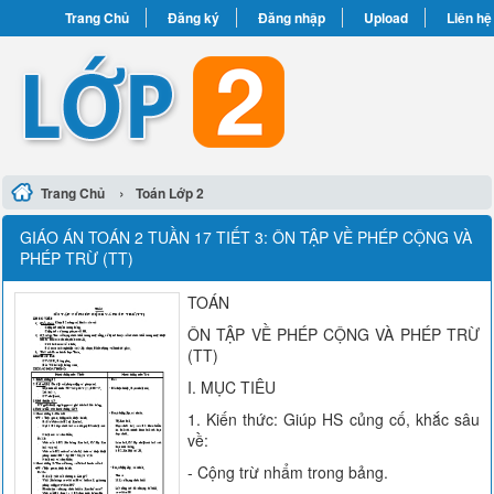
Trang Chủ
Đăng ký
Đăng nhập
Upload
Liên hệ
›
Trang Chủ
Toán Lớp 2
GIÁO ÁN TOÁN 2 TUẦN 17 TIẾT 3: ÔN TẬP VỀ PHÉP CỘNG VÀ
PHÉP TRỪ (TT)
TOÁN
ÔN TẬP VỀ PHÉP CỘNG VÀ PHÉP TRỪ
(TT)
I. MỤC TIÊU
1. Kiến thức: Giúp HS củng cố, khắc sâu
về:
- Cộng trừ nhẩm trong bảng.