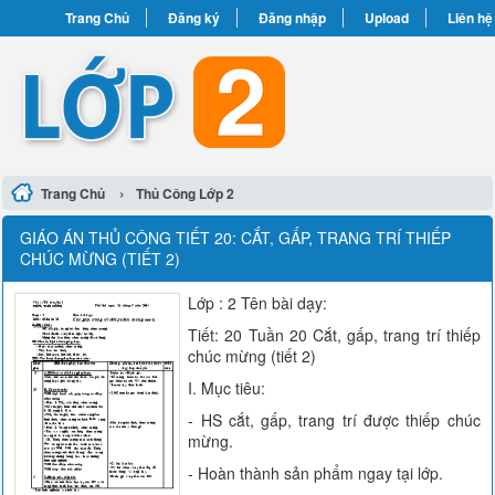
Trang Chủ
Đăng ký
Đăng nhập
Upload
Liên hệ
›
Trang Chủ
Thủ Công Lớp 2
GIÁO ÁN THỦ CÔNG TIẾT 20: CẮT, GẤP, TRANG TRÍ THIẾP
CHÚC MỪNG (TIẾT 2)
Lớp : 2 Tên bài dạy:
Tiết: 20 Tuần 20 Cắt, gấp, trang trí thiếp
chúc mừng (tiết 2)
I. Mục tiêu:
- HS cắt, gấp, trang trí được thiếp chúc
mừng.
- Hoàn thành sản phẩm ngay tại lớp.