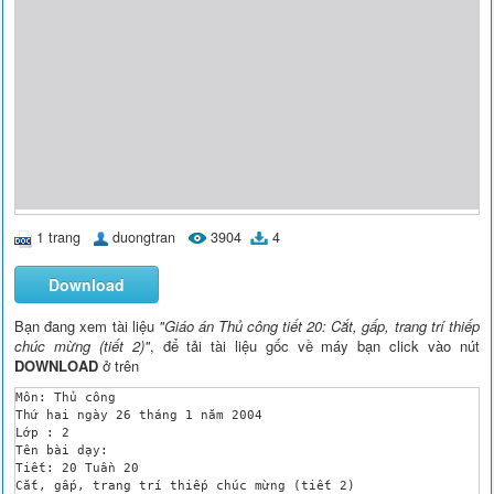
1 trang
duongtran
3904
4
Download
Bạn đang xem tài liệu
"Giáo án Thủ công tiết 20: Cắt, gấp, trang trí thiếp
chúc mừng (tiết 2)"
, để tải tài liệu gốc về máy bạn click vào nút
DOWNLOAD
ở trên
Môn: Thủ công

Thứ hai ngày 26 tháng 1 năm 2004

Lớp : 2

Tên bài dạy:

Tiết: 20 Tuần 20

Cắt, gấp, trang trí thiếp chúc mừng (tiết 2)
