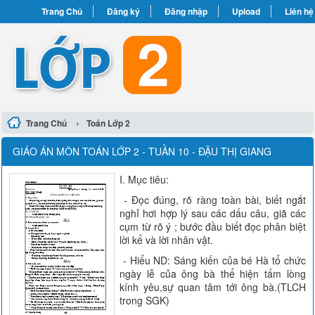
Trang Chủ
Đăng ký
Đăng nhập
Upload
Liên hệ
›
Trang Chủ
Toán Lớp 2
GIÁO ÁN MÔN TOÁN LỚP 2 - TUẦN 10 - ĐẬU THỊ GIANG
I. Mục tiêu:
- Đọc đúng, rõ ràng toàn bài, biết ngắt
nghỉ hơi hợp lý sau các dấu câu, giã các
cụm từ rõ ý ; bước đầu biết đọc phân biệt
lời kể và lời nhân vật.
- Hiểu ND: Sáng kiến của bé Hà tổ chức
ngày lễ của ông bà thể hiện tấm lòng
kính yêu,sự quan tâm tới ông bà.(TLCH
trong SGK)