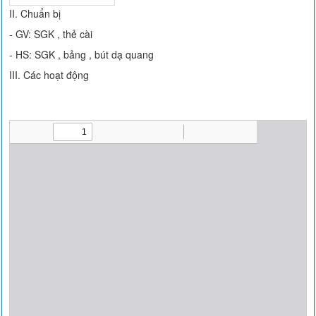
II. Chuẩn bị
- GV: SGK , thẻ cài
- HS: SGK , bảng , bút dạ quang
III. Các hoạt động