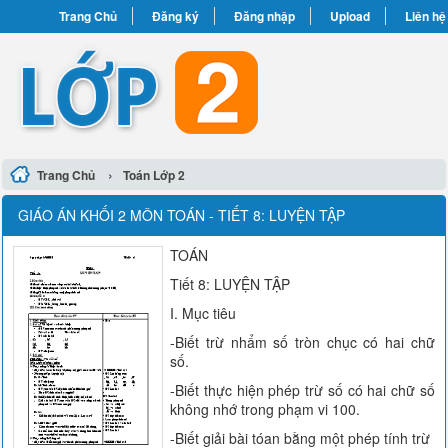
Trang Chủ
Đăng ký
Đăng nhập
Upload
Liên hệ
›
Trang Chủ
Toán Lớp 2
GIÁO ÁN KHỐI 2 MÔN TOÁN - TIẾT 8: LUYỆN TẬP
TOÁN
Tiết 8: LUYỆN TẬP
I. Mục tiêu
-Biết trừ nhẩm số tròn chục có hai chữ
số.
-Biết thực hiện phép trừ số có hai chữ số
không nhớ trong phạm vi 100.
-Biết giải bài tóan bằng một phép tính trừ