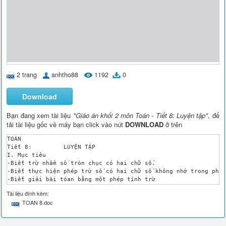
2 trang
anhtho88
1192
0
Download
Bạn đang xem tài liệu
"Giáo án khối 2 môn Toán - Tiết 8: Luyện tập"
, để
tải tài liệu gốc về máy bạn click vào nút
DOWNLOAD
ở trên
TOÁN

Tiết 8: 	LUYỆN TẬP

I. Mục tiêu

-Biết trừ nhẩm số tròn chục có hai chữ số.

-Biết thực hiện phép trừ số có hai chữ số không nhớ trong phạm
-Biết giải bài tóan bằng một phép tính trừ

II. Chuẩn bị

Tài liệu đính kèm:
GV: SGK , thẻ cài

TOAN 8.doc
HS: SGK , bảng , bút dạ quang

III. Các hoạt động

Hoạt động của GV
