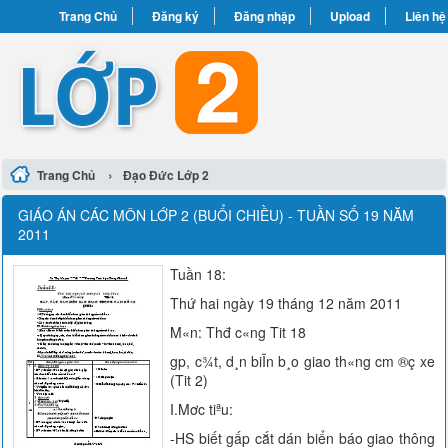
Trang Chủ
Đăng ký
Đăng nhập
Upload
Liên hệ
›
Trang Chủ
Đạo Đức Lớp 2
GIÁO ÁN CÁC MÔN LỚP 2 (BUỔI CHIỀU) - TUẦN SỐ 19 NĂM
2011
Tuần 18:
Thứ hai ngày 19 tháng 12 năm 2011
M«n: Thđ c«ng Tit 18
gp, c¾t, d¸n biĨn b¸o giao th«ng cm ®ç xe
(Tit 2)
I.Mơc tiªu:
-HS biết gấp cắt dán biển báo giao thông