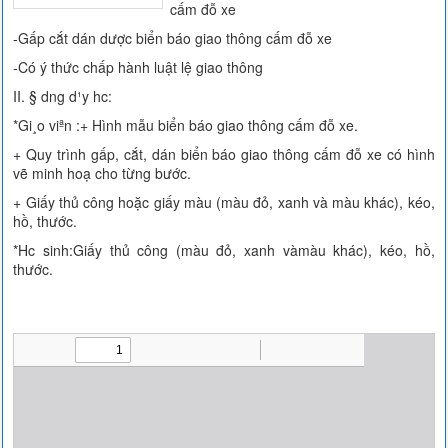
cấm đỗ xe
-Gấp cắt dán dược biển báo giao thông cấm đỗ xe
-Có ý thức chấp hành luật lệ giao thông
II. § dng d¹y hc:
*Gi¸o viªn :+ Hình mẫu biển báo giao thông cấm đỗ xe.
+ Quy trình gấp, cắt, dán biển báo giao thông cấm đỗ xe có hình
vẽ minh hoạ cho từng bước.
+ Giấy thủ công hoặc giấy màu (màu đỏ, xanh và màu khác), kéo,
hồ, thước.
*Hc sinh:Giấy thủ công (màu đỏ, xanh vàmàu khác), kéo, hồ,
thước.