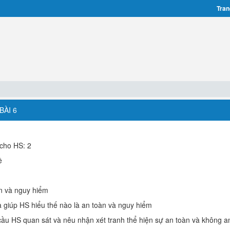
Tran
BÀI 6
p cho HS: 2
ề
àn và nguy hiểm
à giúp HS hiểu thế nào là an toàn và nguy hiểm
u cầu HS quan sát và nêu nhận xét tranh thể hiện sự an toàn và không a