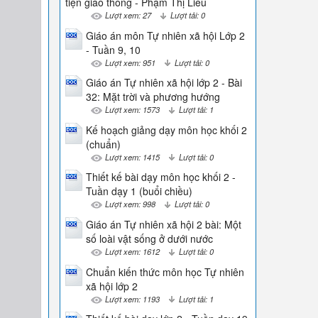
tiện giao thông - Phạm Thị Liễu
Lượt xem: 27
Lượt tải: 0
Giáo án môn Tự nhiên xã hội Lớp 2
- Tuần 9, 10
Lượt xem: 951
Lượt tải: 0
Giáo án Tự nhiên xã hội lớp 2 - Bài
32: Mặt trời và phương hướng
Lượt xem: 1573
Lượt tải: 1
Kế hoạch giảng dạy môn học khối 2
(chuẩn)
Lượt xem: 1415
Lượt tải: 0
Thiết kế bài dạy môn học khối 2 -
Tuần dạy 1 (buổi chiều)
Lượt xem: 998
Lượt tải: 0
Giáo án Tự nhiên xã hội 2 bài: Một
số loài vật sống ở dưới nước
Lượt xem: 1612
Lượt tải: 0
Chuẩn kiến thức môn học Tự nhiên
xã hội lớp 2
Lượt xem: 1193
Lượt tải: 1