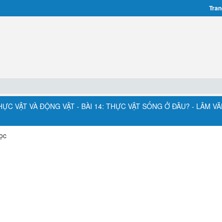
Tran
THỰC VẬT VÀ ĐỘNG VẬT - BÀI 14: THỰC VẬT SỐNG Ở ĐÂU? - LÂM V
ọc