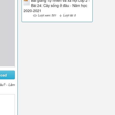
Bài giảng Tự nhiên và xã hội Lớp 2 -
Bài 24: Cây sống ở đâu - Năm học
2020-2021
Lượt xem: 501
Lượt tải: 0
load
đâu? - Lâm