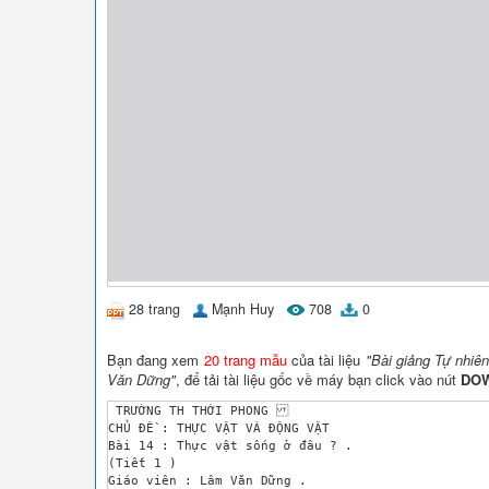
28 trang
Mạnh Huy
708
0
Bạn đang xem
20 trang mẫu
của tài liệu
"Bài giảng Tự nhiê
Văn Dững"
, để tải tài liệu gốc về máy bạn click vào nút
DO
 TRƯỜNG TH THỚI PHONG  

CHỦ ĐỀ : THỰC VẬT VÀ ĐỘNG VẬT 

Bài 14 : Thực vật sống ở đâu ? . 

(Tiết 1 ) 

Giáo viên : Lâm Văn Dững . 
