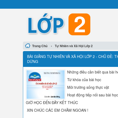
›
Trang Chủ
Tự Nhiên và Xã Hội Lớp 2
BÀI GIẢNG TỰ NHIÊN VÀ XÃ HỘI LỚP 2 - CHỦ ĐỀ: 
DỮNG
Những điều cần biết qua bài h
Từ khóa của bài học
Môi trường sống thực vật
Hoạt động tiếp nối sau bài học
GIỜ HỌC ĐẾN ĐÂY KẾT THÚC
XIN CHÚC CÁC EM CHĂM NGOAN !