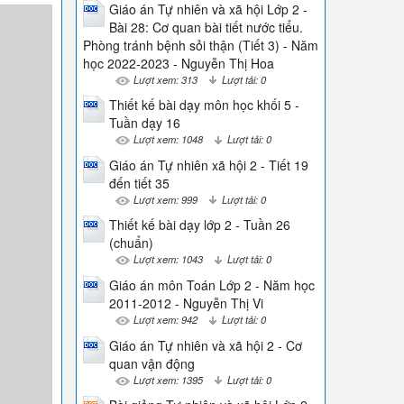
Giáo án Tự nhiên và xã hội Lớp 2 -
Bài 28: Cơ quan bài tiết nước tiểu.
Phòng tránh bệnh sỏi thận (Tiết 3) - Năm
học 2022-2023 - Nguyễn Thị Hoa
Lượt xem: 313
Lượt tải: 0
Thiết kế bài dạy môn học khối 5 -
Tuần dạy 16
Lượt xem: 1048
Lượt tải: 0
Giáo án Tự nhiên xã hội 2 - Tiết 19
đến tiết 35
Lượt xem: 999
Lượt tải: 0
Thiết kế bài dạy lớp 2 - Tuần 26
(chuẩn)
Lượt xem: 1043
Lượt tải: 0
Giáo án môn Toán Lớp 2 - Năm học
2011-2012 - Nguyễn Thị Vi
Lượt xem: 942
Lượt tải: 0
Giáo án Tự nhiên và xã hội 2 - Cơ
quan vận động
Lượt xem: 1395
Lượt tải: 0