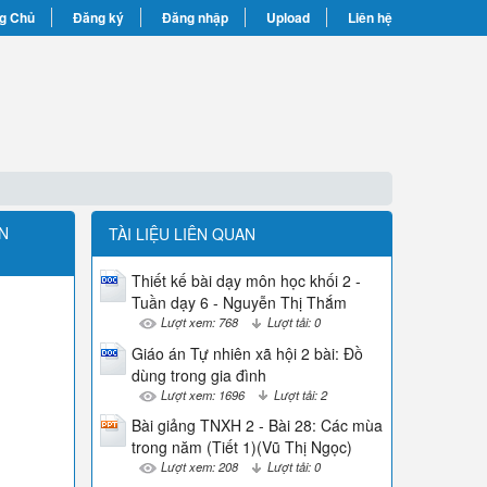
g Chủ
Đăng ký
Đăng nhập
Upload
Liên hệ
ĂN
TÀI LIỆU LIÊN QUAN
Thiết kế bài dạy môn học khối 2 -
Tuần dạy 6 - Nguyễn Thị Thắm
Lượt xem: 768
Lượt tải: 0
Giáo án Tự nhiên xã hội 2 bài: Đồ
dùng trong gia đình
Lượt xem: 1696
Lượt tải: 2
Bài giảng TNXH 2 - Bài 28: Các mùa
trong năm (Tiết 1)(Vũ Thị Ngọc)
Lượt xem: 208
Lượt tải: 0