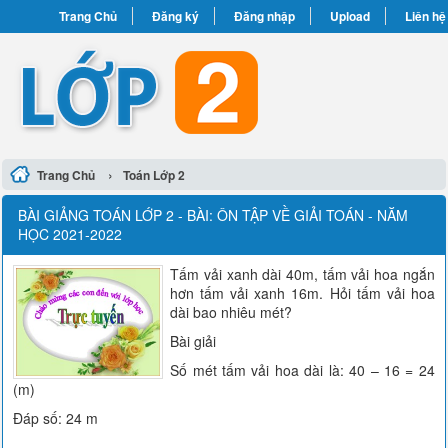
Trang Chủ
Đăng ký
Đăng nhập
Upload
Liên hệ
›
Trang Chủ
Toán Lớp 2
BÀI GIẢNG TOÁN LỚP 2 - BÀI: ÔN TẬP VỀ GIẢI TOÁN - NĂM
HỌC 2021-2022
Tấm vải xanh dài 40m, tấm vải hoa ngắn
hơn tấm vải xanh 16m. Hỏi tấm vải hoa
dài bao nhiêu mét?
Bài giải
Số mét tấm vải hoa dài là: 40 – 16 = 24
(m)
Đáp số: 24 m