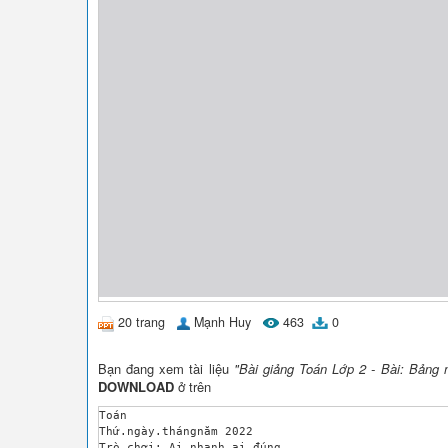
20 trang
Mạnh Huy
463
0
Bạn đang xem tài liệu
"Bài giảng Toán Lớp 2 - Bài: Bảng
DOWNLOAD
ở trên
Toán 

Thứ.ngày.thángnăm 2022 

Trò chơi: Ai nhanh ai đúng 
