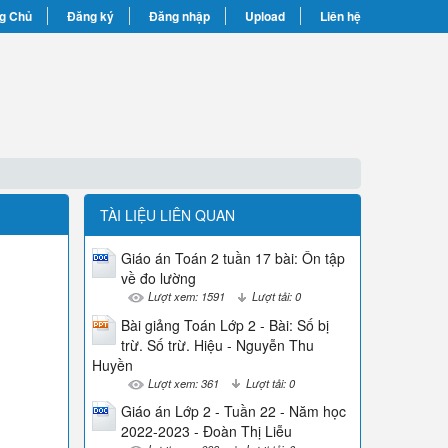
g Chủ
Đăng ký
Đăng nhập
Upload
Liên hệ
TÀI LIỆU LIÊN QUAN
Giáo án Toán 2 tuần 17 bài: Ôn tập
về đo lường
Lượt xem: 1591
Lượt tải: 0
Bài giảng Toán Lớp 2 - Bài: Số bị
trừ. Số trừ. Hiệu - Nguyễn Thu
Huyền
Lượt xem: 361
Lượt tải: 0
Giáo án Lớp 2 - Tuần 22 - Năm học
2022-2023 - Đoàn Thị Liễu