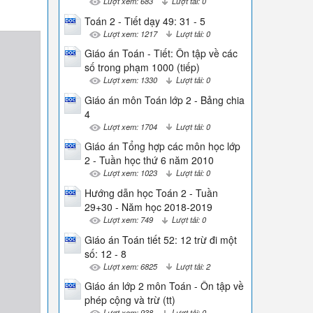
Lượt xem: 683
Lượt tải: 0
Toán 2 - Tiết dạy 49: 31 - 5
Lượt xem: 1217
Lượt tải: 0
Giáo án Toán - Tiết: Ôn tập về các
số trong phạm 1000 (tiếp)
Lượt xem: 1330
Lượt tải: 0
Giáo án môn Toán lớp 2 - Bảng chia
4
Lượt xem: 1704
Lượt tải: 0
Giáo án Tổng hợp các môn học lớp
2 - Tuần học thứ 6 năm 2010
Lượt xem: 1023
Lượt tải: 0
Hướng dẫn học Toán 2 - Tuần
29+30 - Năm học 2018-2019
Lượt xem: 749
Lượt tải: 0
Giáo án Toán tiết 52: 12 trừ đi một
số: 12 - 8
Lượt xem: 6825
Lượt tải: 2
Giáo án lớp 2 môn Toán - Ôn tập về
phép cộng và trừ (tt)
Lượt xem: 938
Lượt tải: 0