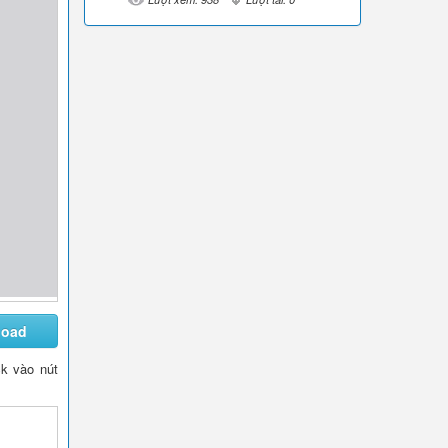
load
ck vào nút