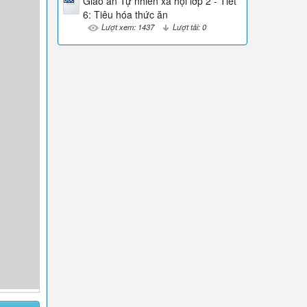
Giáo án Tự nhiên xã hội lớp 2 - Tiết
6: Tiêu hóa thức ăn
Lượt xem: 1437
Lượt tải: 0