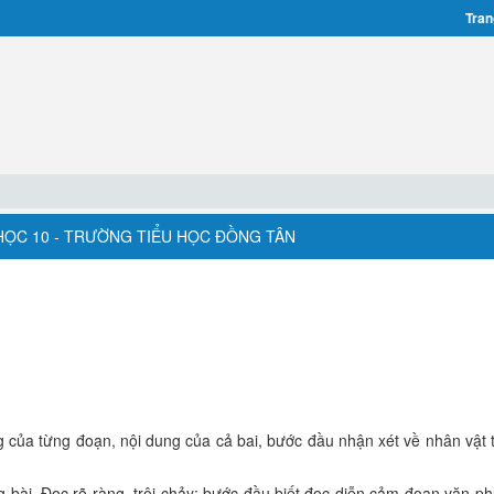
Tran
HỌC 10 - TRƯỜNG TIỂU HỌC ĐỒNG TÂN
g của từng đoạn, nội dung của cả bai, bước đầu nhận xét về nhân vật 
ng bài. Đọc rõ ràng, trôi chảy; bước đầu biết đọc diễn cảm đoạn văn ph