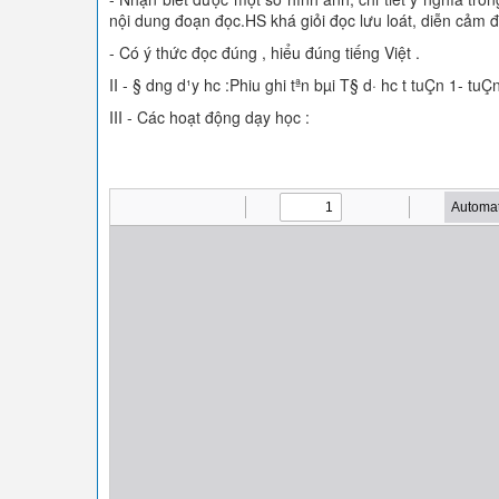
nội dung đoạn đọc.HS khá giỏi đọc lưu loát, diễn cảm 
- Có ý thức đọc đúng , hiểu đúng tiếng Việt .
II - § dng d¹y hc :Phiu ghi tªn bµi T§ d· hc t tuÇn 1- tuÇ
III - Các hoạt động dạy học :