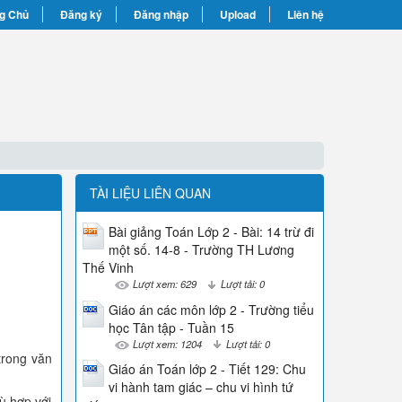
g Chủ
Đăng ký
Đăng nhập
Upload
Liên hệ
TÀI LIỆU LIÊN QUAN
Bài giảng Toán Lớp 2 - Bài: 14 trừ đi
một số. 14-8 - Trường TH Lương
Thế Vinh
Lượt xem: 629
Lượt tải: 0
Giáo án các môn lớp 2 - Trường tiểu
học Tân tập - Tuần 15
Lượt xem: 1204
Lượt tải: 0
trong văn
Giáo án Toán lớp 2 - Tiết 129: Chu
vi hành tam giác – chu vi hình tứ
ù hợp với