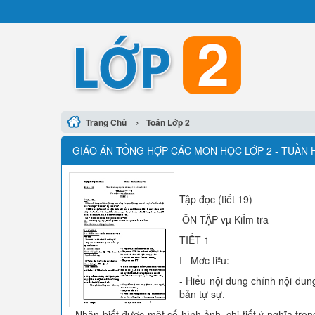
›
Trang Chủ
Toán Lớp 2
GIÁO ÁN TỔNG HỢP CÁC MÔN HỌC LỚP 2 - TUẦN 
Tập đọc (tiết 19)
ÔN TẬP vµ KiĨm tra
TIẾT 1
I –Mơc tiªu:
- Hiểu nội dung chính nội dun
bản tự sự.
- Nhận biết được một số hình ảnh, chi tiết ý nghĩa tro