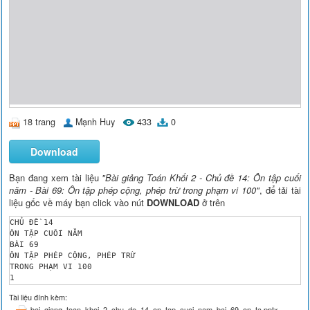
18 trang
Mạnh Huy
433
0
Download
Bạn đang xem tài liệu
"Bài giảng Toán Khối 2 - Chủ đề 14: Ôn tập cuối
năm - Bài 69: Ôn tập phép cộng, phép trừ trong phạm vi 100"
, để tải tài
liệu gốc về máy bạn click vào nút
DOWNLOAD
ở trên
CHỦ ĐỀ 14 

ÔN TẬP CUỐI NĂM 

BÀI 69 

ÔN TẬP PHÉP CỘNG, PHÉP TRỪ 

TRONG PHẠM VI 100 

1 

Tính nhẩm 

Tài liệu đính kèm:
= 70 

bai_giang_toan_khoi_2_chu_de_14_on_tap_cuoi_nam_bai_69_on_ta.pptx