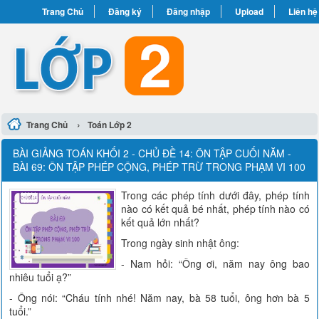
Trang Chủ
Đăng ký
Đăng nhập
Upload
Liên hệ
›
Trang Chủ
Toán Lớp 2
BÀI GIẢNG TOÁN KHỐI 2 - CHỦ ĐỀ 14: ÔN TẬP CUỐI NĂM -
BÀI 69: ÔN TẬP PHÉP CỘNG, PHÉP TRỪ TRONG PHẠM VI 100
Trong các phép tính dưới đây, phép tính
nào có kết quả bé nhất, phép tính nào có
kết quả lớn nhất?
Trong ngày sinh nhật ông:
- Nam hỏi: “Ông ơi, năm nay ông bao
nhiêu tuổi ạ?”
- Ông nói: “Cháu tính nhé! Năm nay, bà 58 tuổi, ông hơn bà 5
tuổi.”