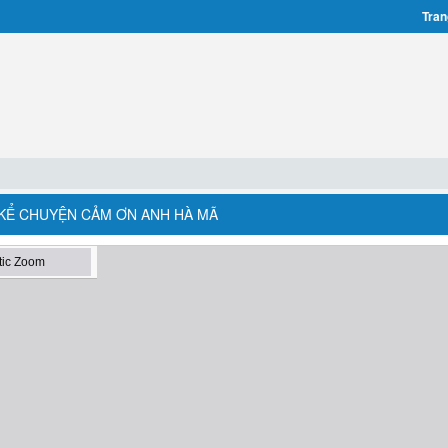
Tran
E: KỂ CHUYỆN CẢM ƠN ANH HÀ MÃ