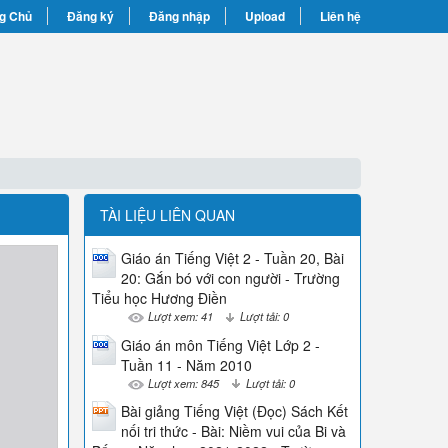
g Chủ
Đăng ký
Đăng nhập
Upload
Liên hệ
TÀI LIỆU LIÊN QUAN
Giáo án Tiếng Việt 2 - Tuần 20, Bài
20: Gắn bó với con người - Trường
Tiểu học Hương Điền
Lượt xem: 41
Lượt tải: 0
Giáo án môn Tiếng Việt Lớp 2 -
Tuần 11 - Năm 2010
Lượt xem: 845
Lượt tải: 0
Bài giảng Tiếng Việt (Đọc) Sách Kết
nối tri thức - Bài: Niềm vui của Bi và