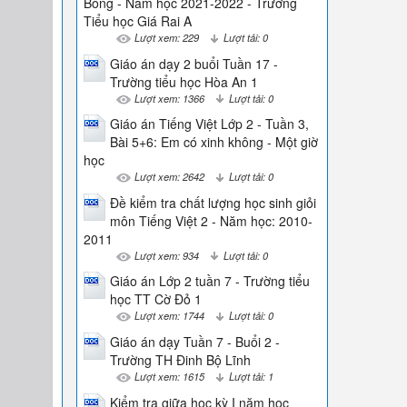
Bống - Năm học 2021-2022 - Trường
Tiểu học Giá Rai A
Lượt xem: 229
Lượt tải: 0
Giáo án dạy 2 buổi Tuần 17 -
Trường tiểu học Hòa An 1
Lượt xem: 1366
Lượt tải: 0
Giáo án Tiếng Việt Lớp 2 - Tuần 3,
Bài 5+6: Em có xinh không - Một giờ
học
Lượt xem: 2642
Lượt tải: 0
Đề kiểm tra chất lượng học sinh giỏi
môn Tiếng Việt 2 - Năm học: 2010-
2011
Lượt xem: 934
Lượt tải: 0
Giáo án Lớp 2 tuần 7 - Trường tiểu
học TT Cờ Đỏ 1
Lượt xem: 1744
Lượt tải: 0
Giáo án dạy Tuần 7 - Buổi 2 -
Trường TH Đinh Bộ Lĩnh
Lượt xem: 1615
Lượt tải: 1
Kiểm tra giữa học kỳ I năm học