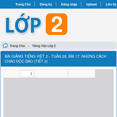
Trang Chủ
Đăng ký
Đăng nhập
Upload
Liên hệ
›
Trang Chủ
Tiếng Việt Lớp 2
BÀI GIẢNG TIẾNG VIỆT 2 - TUẦN 28, BÀI 17: NHỮNG CÁCH
CHÀO ĐỘC ĐÁO (TIẾT 2)