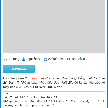
22 trang
NgocBich2
20/10/2025
197
0
Download
Bạn đang xem
20 trang mẫu
của tài liệu
"Bài giảng Tiếng Việt 2 - Tuần
28, Bài 17: Những cách chào độc đáo (Tiết 2)"
, để tải tài liệu gốc về
máy bạn click vào nút
DOWNLOAD
ở trên
 28

 GV Thiết kế: Chu Thị Soa Bài 17

Những cách chào độc đáo (Tiết 2) Câu 1: Theo bài đọc, trên thế
 những cách chào phổ biến nào?
