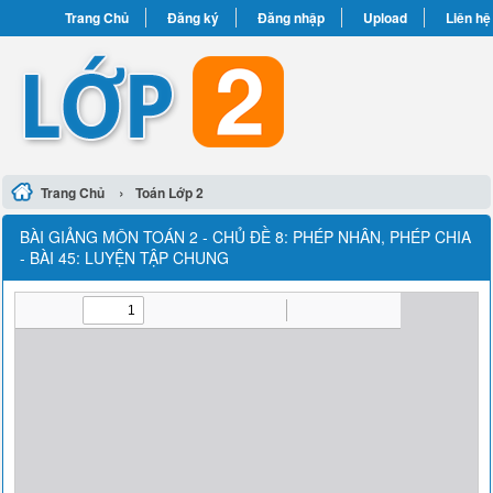
Trang Chủ
Đăng ký
Đăng nhập
Upload
Liên hệ
›
Trang Chủ
Toán Lớp 2
BÀI GIẢNG MÔN TOÁN 2 - CHỦ ĐỀ 8: PHÉP NHÂN, PHÉP CHIA
- BÀI 45: LUYỆN TẬP CHUNG