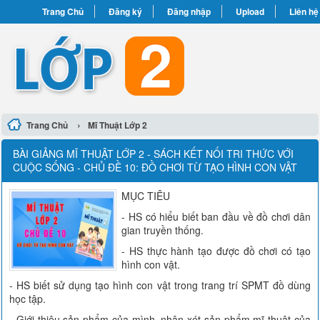
Trang Chủ
Đăng ký
Đăng nhập
Upload
Liên hệ
›
Trang Chủ
Mĩ Thuật Lớp 2
BÀI GIẢNG MĨ THUẬT LỚP 2 - SÁCH KẾT NỐI TRI THỨC VỚI
CUỘC SỐNG - CHỦ ĐỀ 10: ĐỒ CHƠI TỪ TẠO HÌNH CON VẬT
MỤC TIÊU
- HS có hiểu biết ban đầu về đồ chơi dân
gian truyền thống.
- HS thực hành tạo được đồ chơi có tạo
hình con vật.
- HS biết sử dụng tạo hình con vật trong trang trí SPMT đồ dùng
học tập.
- Giới thiệu sản phẩm của mình, nhận xét sản phẩm mĩ thuật của