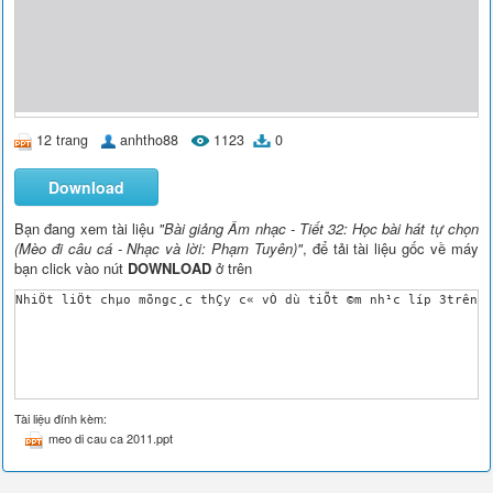
12 trang
anhtho88
1123
0
Download
Bạn đang xem tài liệu
"Bài giảng Âm nhạc - Tiết 32: Học bài hát tự chọn
(Mèo đi câu cá - Nhạc và lời: Phạm Tuyên)"
, để tải tài liệu gốc về máy
bạn click vào nút
DOWNLOAD
ở trên
NhiÖt liÖt chµo mõngc¸c thÇy c« vÒ dù tiÕt ©m nh¹c líp 3tr­ên
Tài liệu đính kèm:
meo di cau ca 2011.ppt