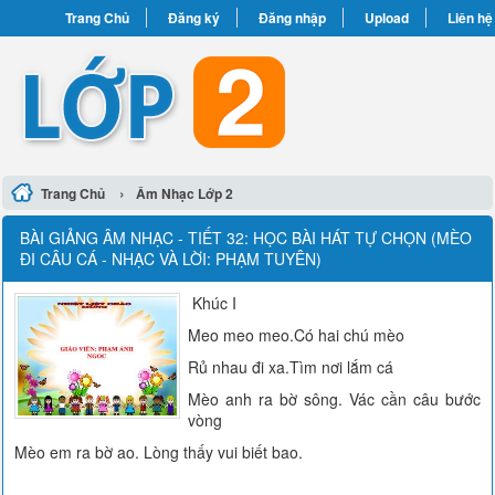
Trang Chủ
Đăng ký
Đăng nhập
Upload
Liên hệ
›
Trang Chủ
Âm Nhạc Lớp 2
BÀI GIẢNG ÂM NHẠC - TIẾT 32: HỌC BÀI HÁT TỰ CHỌN (MÈO
ĐI CÂU CÁ - NHẠC VÀ LỜI: PHẠM TUYÊN)
Khúc I
Meo meo meo.Có hai chú mèo
Rủ nhau đi xa.Tìm nơi lắm cá
Mèo anh ra bờ sông. Vác cần câu bước
vòng
Mèo em ra bờ ao. Lòng thấy vui biết bao.