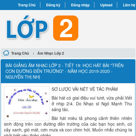
Trang Chủ
Đăng ký
Đăng nhập
Upload
Liên hệ
›
Trang Chủ
Âm Nhạc Lớp 2
BÀI GIẢNG ÂM NHẠC LỚP 2 - TIẾT 19: HỌC HÁT BÀI "TRÊN
CON ĐƯỜNG ĐẾN TRƯỜNG" - NĂM HỌC 2019-2020 -
NGUYỄN THỊ NHỊ
SƠ LƯỢC VÀI NÉT VỀ TÁC PHẨM
Bài hát có giai điệu vui tươi, vừa phải.Viết
ở nhịp 2/4. Do Nhạc sĩ Ngô Mạnh Thu
sáng tác.
Bài hát miêu tả phong cảnh thiên nhiên
sinh động trên con đường đến trường của các bạn học sinh, có
cây xanh, gió mát, cơn mưa và con chim hót. Muốn nhắc chúng ta
phải biết yêu thiên nhiên.