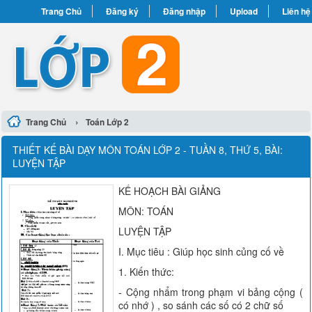
Trang Chủ
Đăng ký
Đăng nhập
Upload
Liên hệ
›
Trang Chủ
Toán Lớp 2
THIẾT KẾ BÀI DẠY MÔN TOÁN LỚP 2 - TUẦN 8, THỨ 5, BÀI:
LUYỆN TẬP
KẾ HOẠCH BÀI GIẢNG
MÔN: TOÁN
LUYỆN TẬP
I. Mục tiêu : Giúp học sinh củng cố về
1. Kiến thức:
- Cộng nhẩm trong phạm vi bảng cộng (
có nhớ ) , so sánh các số có 2 chữ số