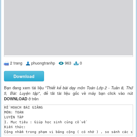
2 trang
phuongtranhp
963
0
Download
Bạn đang xem tài liệu
"Thiết kế bài dạy môn Toán Lớp 2 - Tuần 8, Thứ
5, Bài: Luyện tập"
, để tải tài liệu gốc về máy bạn click vào nút
DOWNLOAD
ở trên
KẾ HOẠCH BÀI GIẢNG

MÔN: TOÁN

LUYỆN TẬP

I. Mục tiêu : Giúp học sinh củng cố về

Kiến thức: 

Cộng nhẩm trong phạm vi bảng cộng ( có nhớ ) , so sánh các số 
Kỹ năng: 
