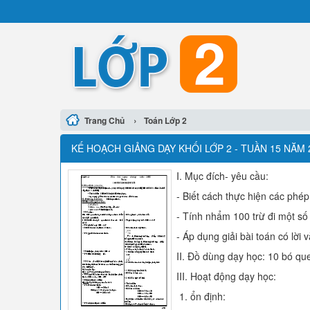
›
Trang Chủ
Toán Lớp 2
KẾ HOẠCH GIẢNG DẠY KHỐI LỚP 2 - TUẦN 15 NĂM 
I. Mục đích- yêu cầu:
- Biết cách thực hiện các phép
- Tính nhẩm 100 trừ đi một số 
- Áp dụng giải bài toán có lời v
II. Đồ dùng dạy học: 10 bó que
III. Hoạt động dạy học:
1. ổn định: