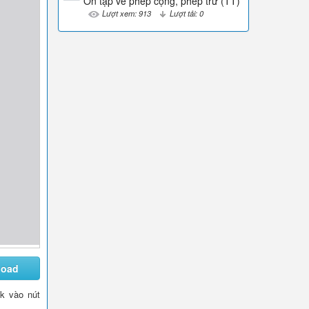
Ôn tập về phép cộng, phép trừ (TT)
Lượt xem: 913
Lượt tải: 0
load
ck vào nút