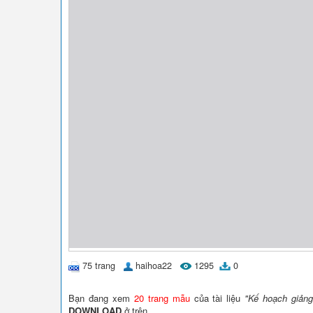
75 trang
haihoa22
1295
0
Bạn đang xem
20 trang mẫu
của tài liệu
"Kế hoạch giảng
DOWNLOAD
ở trên