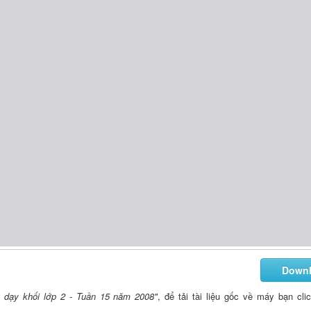
Down
 dạy khối lớp 2 - Tuần 15 năm 2008"
, để tải tài liệu gốc về máy bạn cli