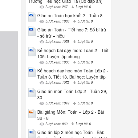
Trường Tiểu học Giao Hà (Có đáp án)
Lượt xem: 267
Lượt tải: 0
Giáo án Toán học khối 2 - Tuần 8
Lượt xem: 1663
Lượt tải: 0
Giáo án Toán - Tiết học 7: Số bị trừ
- số trừ – hiệu
Lượt xem: 1058
Lượt tải: 0
Kế hoạch bài dạy môn: Toán 2 - Tiết
105: Luyện tập chung
Lượt xem: 1600
Lượt tải: 0
Kế hoạch dạy học môn Toán Lớp 2 -
Tuần 3, Tiết 13, Bài học: Luyện tập
Lượt xem: 1072
Lượt tải: 0
Giáo án môn Toán Lớp 2 - Tuần 29,
30
Lượt xem: 1049
Lượt tải: 0
Bài giảng Môn: Toán – Lớp 2 - Bài
32 - 8
Lượt xem: 869
Lượt tải: 0
Giáo án lớp 2 môn học Toán - Bài: