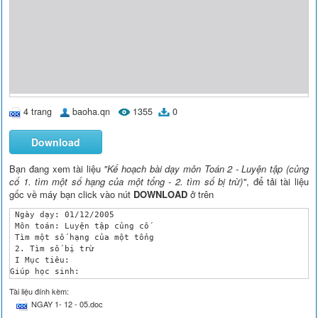
4 trang
baoha.qn
1355
0
Download
Bạn đang xem tài liệu
"Kế hoạch bài dạy môn Toán 2 - Luyện tập (củng
cố 1. tìm một số hạng của một tổng - 2. tìm số bị trừ)"
, để tải tài liệu
gốc về máy bạn click vào nút
DOWNLOAD
ở trên
 Ngày dạy: 01/12/2005

 Môn toán: Luyện tập củng cố

 Tìm một số hạng của một tổng

 2. Tìm số bị trừ

 I Mục tiêu:

Giúp học sinh:

áp dụng phép trừ có nhớ trong phạm vi 100 để giải các bài tập 
Tài liệu đính kèm:
Củng cố cách tìm một số hạng trong một tổng và cách tìm số bị 
NGAY 1- 12 - 05.doc
II. Đồ dùng dạy học: 

 III. Các hoạt động dạy - học chủ yếu:
