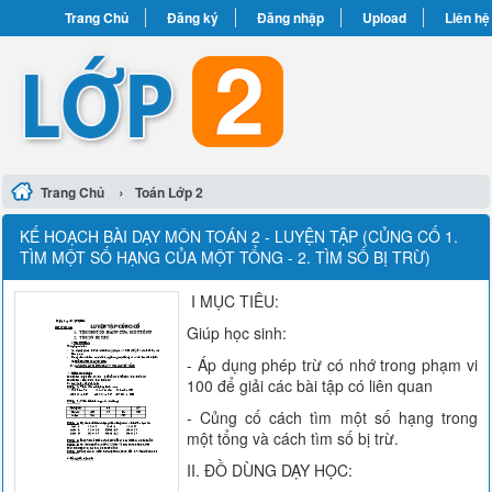
Trang Chủ
Đăng ký
Đăng nhập
Upload
Liên hệ
›
Trang Chủ
Toán Lớp 2
KẾ HOẠCH BÀI DẠY MÔN TOÁN 2 - LUYỆN TẬP (CỦNG CỐ 1.
TÌM MỘT SỐ HẠNG CỦA MỘT TỔNG - 2. TÌM SỐ BỊ TRỪ)
I MỤC TIÊU:
Giúp học sinh:
- Áp dụng phép trừ có nhớ trong phạm vi
100 để giải các bài tập có liên quan
- Củng cố cách tìm một số hạng trong
một tổng và cách tìm số bị trừ.
II. ĐỒ DÙNG DẠY HỌC: