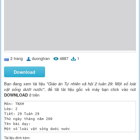
2 trang
duongtran
4887
1
Download
Bạn đang xem tài liệu
"Giáo án Tự nhiên xã hội 2 tuần 29: Một số loài
vật sống dưới nước"
, để tải tài liệu gốc về máy bạn click vào nút
DOWNLOAD
ở trên
Môn: TNXH

Lớp: 2

Tiết: 29 Tuần 29

Thứ ngày tháng năm 200

Tên bài dạy:

Một số loài vật sống dưới nước

I. Mục tiêu:

Tài liệu đính kèm:
 HS biết: 
