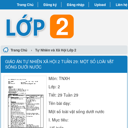
Trang Chủ
Đăng ký
Đăng nhập
Upload
Liên hệ
›
Trang Chủ
Tự Nhiên và Xã Hội Lớp 2
GIÁO ÁN TỰ NHIÊN XÃ HỘI 2 TUẦN 29: MỘT SỐ LOÀI VẬT
SỐNG DƯỚI NƯỚC
Môn: TNXH
Lớp: 2
Tiết: 29 Tuần 29
Tên bài dạy:
Một số loài vật sống dưới nước
I. Mục tiêu: