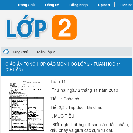
Trang Chủ
Đăng ký
Đăng nhập
Upload
Liên hệ
›
Trang Chủ
Toán Lớp 2
GIÁO ÁN TỔNG HỢP CÁC MÔN HỌC LỚP 2 - TUẦN HỌC 11
(CHUẨN)
Tuần 11
Thứ hai ngày 2 tháng 11 năm 2010
Tiết 1: Chào cờ :
Tiết 2,3 : Tập đọc : Bà cháu
I. MỤC TIÊU:
Biết nghỉ hơi hợp lí sau các dấu chấm,
dấu phẩy và giữa các cụm từ dài.