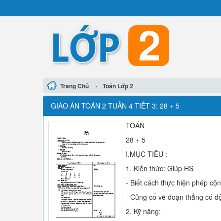
›
Trang Chủ
Toán Lớp 2
GIÁO ÁN TOÁN 2 TUẦN 4 TIẾT 3: 28 + 5
TOÁN
28 + 5
I.MỤC TIÊU :
1. Kiến thức: Giúp HS
- Biết cách thực hiện phép cộn
- Củng cố vẽ đoạn thẳng có độ
2. Kỹ năng: