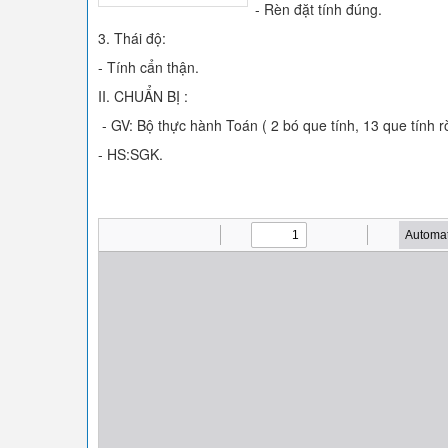
- Rèn đặt tính đúng.
3. Thái độ:
- Tính cẩn thận.
II. CHUẨN BỊ :
- GV: Bộ thực hành Toán ( 2 bó que tính, 13 que tính r
- HS:SGK.