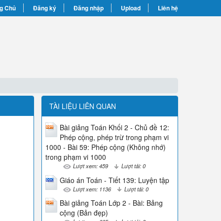
g Chủ
Đăng ký
Đăng nhập
Upload
Liên hệ
TÀI LIỆU LIÊN QUAN
Bài giảng Toán Khối 2 - Chủ đề 12:
Phép cộng, phép trừ trong phạm vi
1000 - Bài 59: Phép cộng (Không nhớ)
trong phạm vi 1000
Lượt xem: 459
Lượt tải: 0
Giáo án Toán - Tiết 139: Luyện tập
Lượt xem: 1136
Lượt tải: 0
Bài giảng Toán Lớp 2 - Bài: Bảng
cộng (Bản đẹp)