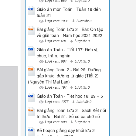
Lượt xem: 665
Lượt tải: 0
Giáo án môn Toán - Tuần 19 đến
tuần 21
Lượt xem: 1098
Lượt tải: 0
Bài giảng Toán Lớp 2 - Bài: Ôn tập
về giải toán - Năm học 2021-2022
Lượt xem: 691
Lượt tải: 0
Giáo án Toán - Tiết 137: Đơn vị,
chục, trăm, nghìn
Lượt xem: 964
Lượt tải: 0
Bài giảng Toán 2 - Bài 26: Đường
gấp khúc, đường tứ giác (Tiết 2)
(Nguyễn Thị Mai Lan)
Lượt xem: 194
Lượt tải: 0
Giáo án Toán - Tiết học 16: 29 + 5
Lượt xem: 1277
Lượt tải: 0
Bài giảng Toán Lớp 2 - Sách Kết nối
tri thức - Bài 51: Số có ba chữ số
Lượt xem: 508
Lượt tải: 0
Kế hoạch giảng dạy khối lớp 2 -