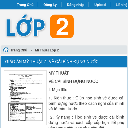
Trang Chủ
Đăng ký
Đăng nhập
Upload
Liên hệ
›
Trang Chủ
Mĩ Thuật Lớp 2
GIÁO ÁN MỸ THUẬT 2: VẼ CÁI BÌNH ĐỰNG NƯỚC
MỸ THUẬT
VẼ CÁI BÌNH ĐỰNG NƯỚC
I. Mục tiêu:
1. Kiến thức : Giúp học sinh vẽ được cái
bình đựng nước theo cách nghĩ của mình
và tô màu tự do .
2. Kỹ năng : Học sinh vẽ được cái bình
đựng nước và cách xắp xếp họa tiết phụ
vào trang giấy sao cho cân đối .