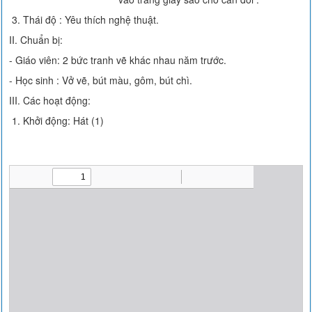
3. Thái độ : Yêu thích nghệ thuật.
II. Chuẩn bị:
- Giáo viên: 2 bức tranh vẽ khác nhau năm trước.
- Học sinh : Vở vẽ, bút màu, gôm, bút chì.
III. Các hoạt động:
1. Khởi động: Hát (1)