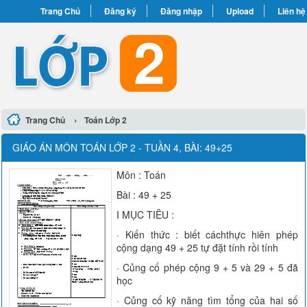
Trang Chủ
Đăng ký
Đăng nhập
Upload
Liên hệ
›
Trang Chủ
Toán Lớp 2
GIÁO ÁN MÔN TOÁN LỚP 2 - TUẦN 4, BÀI: 49+25
Môn : Toán
Bài : 49 + 25
I MỤC TIÊU :
· Kiến thức : biết cáchthực hiên phép
cộng dạng 49 + 25 tự đặt tính rồi tính
· Củng cố phép cộng 9 + 5 và 29 + 5 đã
học
· Củng cố kỹ năng tìm tổng của hai số