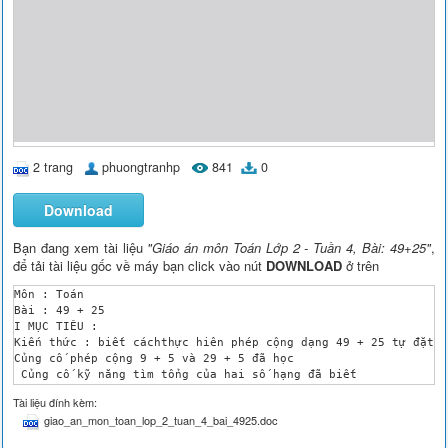
2 trang
phuongtranhp
841
0
Download
Bạn đang xem tài liệu
"Giáo án môn Toán Lớp 2 - Tuần 4, Bài: 49+25"
,
để tải tài liệu gốc về máy bạn click vào nút
DOWNLOAD
ở trên
Môn : Toán 

Bài : 49 + 25 

I MỤC TIÊU : 

Kiến thức : biết cáchthực hiên phép cộng dạng 49 + 25 tự đặt t
Củng cố phép cộng 9 + 5 và 29 + 5 đã học 

 Củng cố kỹ năng tìm tổng của hai số hạng đã biết 

Kỹ năng : H thực hiện đúng, chính xác 

Tài liệu đính kèm:
Thái độ : cẩn thận khi làm bài 

giao_an_mon_toan_lop_2_tuan_4_bai_4925.doc
IICHUẨN BỊ : ¶ GV: bảng phụ , SGK * HS : SGK ,vở , VBT , bảng 
III CÁC HOẠT ĐỘNG 
