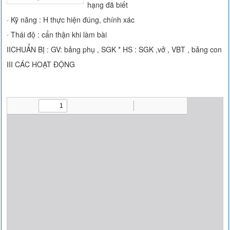
hạng đã biết
· Kỹ năng : H thực hiện đúng, chính xác
· Thái độ : cẩn thận khi làm bài
IICHUẨN BỊ : GV: bảng phụ , SGK * HS : SGK ,vở , VBT , bảng con
III CÁC HOẠT ĐỘNG