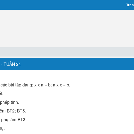
Tran
- TUẦN 24
các bài tập dạng: x x a = b; a x x = b.
t.
 phép tính.
hêm BT2; BT5.
g phụ làm BT3.
hụ.