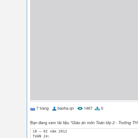
7 trang
baoha.qn
1467
0
Bạn đang xem tài liệu
"Giáo án môn Toán lớp 2 - Trường TH
 18 – 02 năm 2012

 TUẦN 24: 
