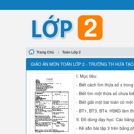
›
Trang Chủ
Toán Lớp 2
GIÁO ÁN MÔN TOÁN LỚP 2 - TRƯỜNG TH HỨA TẠO 
I. Mục tiêu:
- Biết cách tìm thừa số x trong 
- Biết tìm một thừa số chưa biế
- Biết giải một bài toán có một
- BT1, BT3, BT4. HSKG làm t
II. Đồ dùng dạy học: Các bản
- Kẻ sẵn bài tập 3 trên bảng p