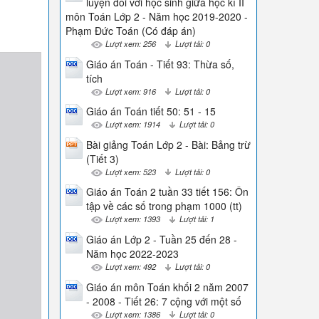
luyện đối với học sinh giữa học kì II
môn Toán Lớp 2 - Năm học 2019-2020 -
Phạm Đức Toán (Có đáp án)
Lượt xem: 256
Lượt tải: 0
Giáo án Toán - Tiết 93: Thừa số,
tích
Lượt xem: 916
Lượt tải: 0
Giáo án Toán tiết 50: 51 - 15
Lượt xem: 1914
Lượt tải: 0
Bài giảng Toán Lớp 2 - Bài: Bảng trừ
(Tiết 3)
Lượt xem: 523
Lượt tải: 0
Giáo án Toán 2 tuần 33 tiết 156: Ôn
tập về các số trong phạm 1000 (tt)
Lượt xem: 1393
Lượt tải: 1
Giáo án Lớp 2 - Tuần 25 đến 28 -
Năm học 2022-2023
Lượt xem: 492
Lượt tải: 0
Giáo án môn Toán khối 2 năm 2007
- 2008 - Tiết 26: 7 cộng với một số
Lượt xem: 1386
Lượt tải: 0