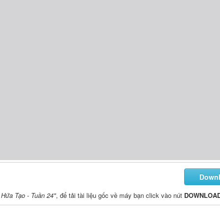
Down
 Hứa Tạo - Tuần 24"
, để tải tài liệu gốc về máy bạn click vào nút
DOWNLOA