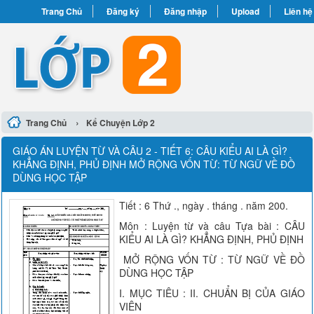
Trang Chủ
Đăng ký
Đăng nhập
Upload
Liên hệ
›
Trang Chủ
Kể Chuyện Lớp 2
GIÁO ÁN LUYỆN TỪ VÀ CÂU 2 - TIẾT 6: CÂU KIỂU AI LÀ GÌ?
KHẲNG ĐỊNH, PHỦ ĐỊNH MỞ RỘNG VỐN TỪ: TỪ NGỮ VỀ ĐỒ
DÙNG HỌC TẬP
Tiết : 6 Thứ ., ngày . tháng . năm 200.
Môn : Luyện từ và câu Tựa bài : CÂU
KIỂU AI LÀ GÌ? KHẲNG ĐỊNH, PHỦ ĐỊNH
MỞ RỘNG VỐN TỪ : TỪ NGỮ VỀ ĐỒ
DÙNG HỌC TẬP
I. MỤC TIÊU : II. CHUẨN BỊ CỦA GIÁO
VIÊN