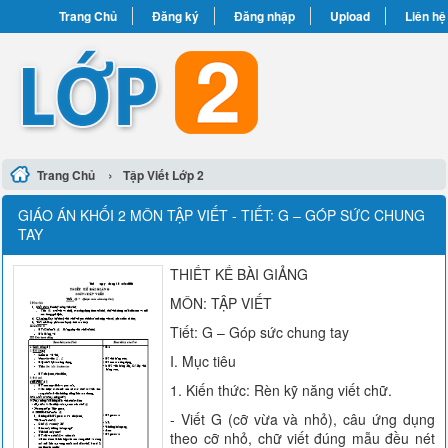
Trang Chủ
Đăng ký
Đăng nhập
Upload
Liên hệ
›
Trang Chủ
Tập Viết Lớp 2
GIÁO ÁN KHỐI 2 MÔN TẬP VIẾT - TIẾT: G – GÓP SỨC CHUNG
TAY
THIẾT KẾ BÀI GIẢNG
MÔN: TẬP VIẾT
Tiết: G – Góp sức chung tay
I. Mục tiêu
1. Kiến thức: Rèn kỹ năng viết chữ.
- Viết G (cỡ vừa và nhỏ), câu ứng dụng
theo cỡ nhỏ, chữ viết đúng mẫu đều nét