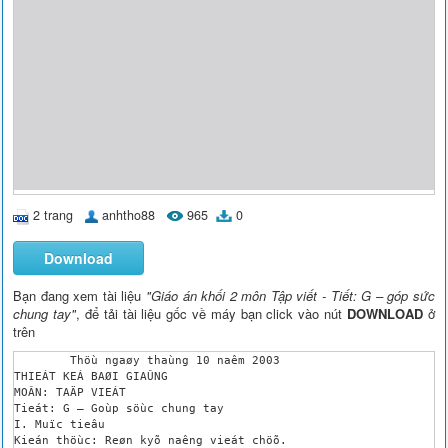
2 trang
anhtho88
965
0
Download
Bạn đang xem tài liệu
"Giáo án khối 2 môn Tập viết - Tiết: G – góp sức
chung tay"
, để tải tài liệu gốc về máy bạn click vào nút
DOWNLOAD
ở
trên
	Thöù ngaøy thaùng 10 naêm 2003

THIEÁT KEÁ BAØI GIAÛNG

MOÂN: TAÄP VIEÁT

Tieát: G – Goùp söùc chung tay

I. Muïc tieâu

Kieán thöùc: Reøn kyõ naêng vieát chöõ.
