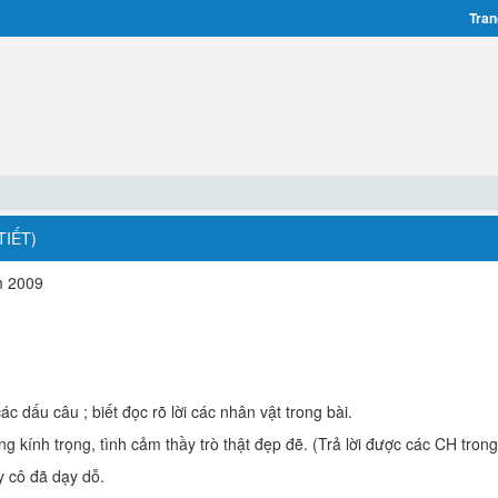
Tran
TIẾT)
m 2009
ác dấu câu ; biết đọc rõ lời các nhân vật trong bài.
ng kính trọng, tình cảm thầy trò thật đẹp đẽ. (Trả lời được các CH tron
ầy cô đã dạy dỗ.