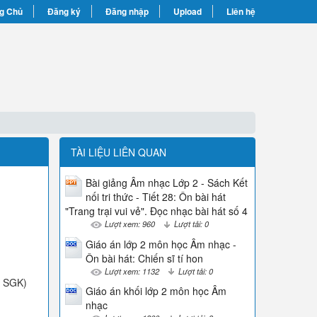
g Chủ
Đăng ký
Đăng nhập
Upload
Liên hệ
TÀI LIỆU LIÊN QUAN
Bài giảng Âm nhạc Lớp 2 - Sách Kết
nối tri thức - Tiết 28: Ôn bài hát
"Trang trại vui vẻ". Đọc nhạc bài hát số 4
Lượt xem: 960
Lượt tải: 0
Giáo án lớp 2 môn học Âm nhạc -
Ôn bài hát: Chiến sĩ tí hon
Lượt xem: 1132
Lượt tải: 0
g SGK)
Giáo án khối lớp 2 môn học Âm
nhạc