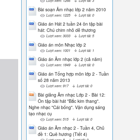
Lượt xem: 1266
Lượt tải: 3
Bài soạn Âm nhạc lớp 2 năm 2010
Lượt xem: 1225
Lượt tải: 0
Giáo án Hát 2 tuần 24 ôn tập bài
hát: Chú chim nhỏ dễ thương
Lượt xem: 3033
Lượt tải: 5
Giáo án môn Nhạc lớp 2
Lượt xem: 1001
Lượt tải: 1
Giáo án Âm nhạc lớp 2 (cả năm)
Lượt xem: 1849
Lượt tải: 0
Giáo án Tổng hợp môn lớp 2 - Tuần
số 28 năm 2013
Lượt xem: 917
Lượt tải: 0
Bài giảng Âm nhạc Lớp 2 - Bài 12:
Ôn tập bài hát "Bắc kim thang".
Nghe nhạc "Cái bống". Vận dụng sáng
tạo nhạc cụ
Lượt xem: 515
Lượt tải: 0
Giáo án Âm nhạc 2 - Tuần 4, Chủ
đề 1: Quê hương (Tiết 4)
Lượt xem: 8
Lượt tải: 0