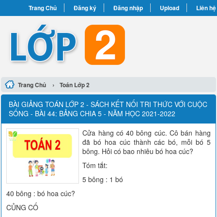
Trang Chủ
Đăng ký
Đăng nhập
Upload
Liên hệ
›
Trang Chủ
Toán Lớp 2
BÀI GIẢNG TOÁN LỚP 2 - SÁCH KẾT NỐI TRI THỨC VỚI CUỘC
SỐNG - BÀI 44: BẢNG CHIA 5 - NĂM HỌC 2021-2022
Cửa hàng có 40 bông cúc. Cô bán hàng
đã bó hoa cúc thành các bó, mỗi bó 5
bông. Hỏi có bao nhiêu bó hoa cúc?
Tóm tắt:
5 bông : 1 bó
40 bông : bó hoa cúc?
CỦNG CỐ