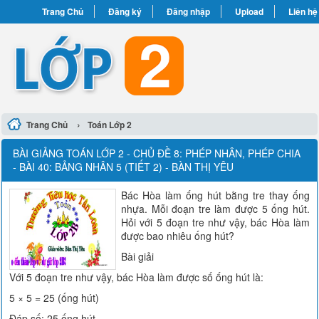
Trang Chủ
Đăng ký
Đăng nhập
Upload
Liên hệ
›
Trang Chủ
Toán Lớp 2
BÀI GIẢNG TOÁN LỚP 2 - CHỦ ĐỀ 8: PHÉP NHÂN, PHÉP CHIA
- BÀI 40: BẢNG NHÂN 5 (TIẾT 2) - BÀN THỊ YÊU
Bác Hòa làm ống hút bằng tre thay ống
nhựa. Mỗi đoạn tre làm được 5 ống hút.
Hỏi với 5 đoạn tre như vậy, bác Hòa làm
được bao nhiêu ống hút?
Bài giải
Với 5 đoạn tre như vậy, bác Hòa làm được số ống hút là:
5 × 5 = 25 (ống hút)
Đáp số: 25 ống hút.