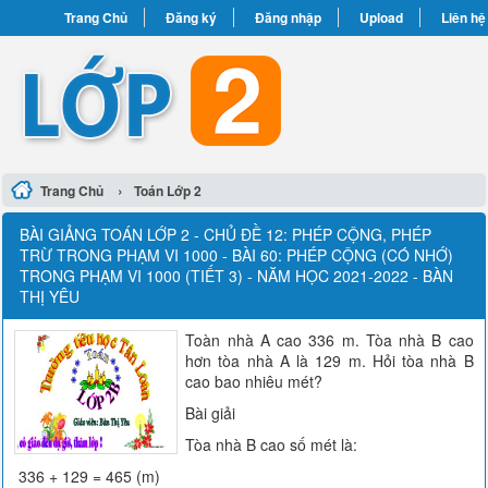
Trang Chủ
Đăng ký
Đăng nhập
Upload
Liên hệ
›
Trang Chủ
Toán Lớp 2
BÀI GIẢNG TOÁN LỚP 2 - CHỦ ĐỀ 12: PHÉP CỘNG, PHÉP
TRỪ TRONG PHẠM VI 1000 - BÀI 60: PHÉP CỘNG (CÓ NHỚ)
TRONG PHẠM VI 1000 (TIẾT 3) - NĂM HỌC 2021-2022 - BÀN
THỊ YÊU
Toàn nhà A cao 336 m. Tòa nhà B cao
hơn tòa nhà A là 129 m. Hỏi tòa nhà B
cao bao nhiêu mét?
Bài giải
Tòa nhà B cao số mét là:
336 + 129 = 465 (m)